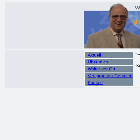
Aktuell
Sie
Über mich
Ko
Walter vor Ort
Versprochen-Gehalten
Kontakt